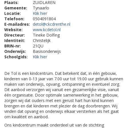
Plaats:
ZUIDLAREN
Gemeente:
Tynaarlo
Locatie:
Klik hier
Telefoon:
0504091804
E-mailadres:
detol@ckcdrenthe.nl
Website:
www.kcdetol.nl
Directeur:
Tineke Dolfing
Identiteit:
Christelijk
BRIN-nr:
21QU
Onderwijs:
Basisonderwijs
Schoolgids:
Klik hier
De Tol is een kindcentrum. Dat betekent dat, in één gebouw,
kinderen van 0-13 jaar van 7.00 uur tot 19.00 uur gebruik kunnen
maken van onderwijs, opvang, ontspanning en eventueel zorg.
Dit aanbod verzorgen wij vanuit een gezamenlijke visie, vanuit
één organisatie. Door optimale samenwerking in het gebouw,
zorgen wij dat ouders met een gerust hart hun kind kunnen
brengen en dat kinderen met plezier de dag doorbrengen. Wij
vinden dat opvang en onderwijs elkaar versterken als het gaat
om kwaliteit en aanbod.
Ons kindcentrum maakt onderdeel uit van de stichting