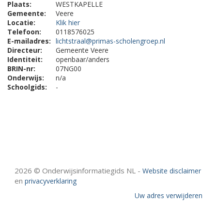
Plaats:
WESTKAPELLE
Gemeente:
Veere
Locatie:
Klik hier
Telefoon:
0118576025
E-mailadres:
lichtstraal@primas-scholengroep.nl
Directeur:
Gemeente Veere
Identiteit:
openbaar/anders
BRIN-nr:
07NG00
Onderwijs:
n/a
Schoolgids:
-
2026 © Onderwijsinformatiegids NL -
Website disclaimer
en
privacyverklaring
Uw adres verwijderen