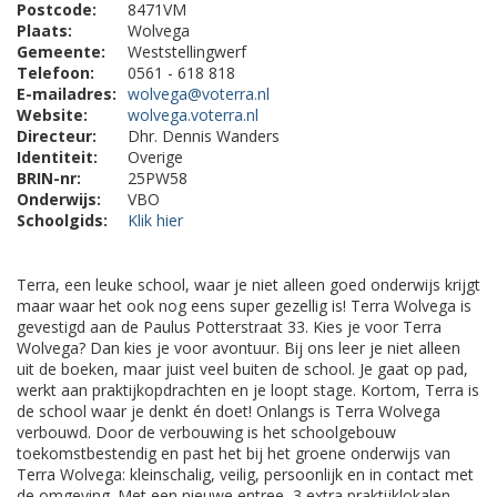
Postcode:
8471VM
Plaats:
Wolvega
Gemeente:
Weststellingwerf
Telefoon:
0561 - 618 818
E-mailadres:
wolvega@voterra.nl
Website:
wolvega.voterra.nl
Directeur:
Dhr. Dennis Wanders
Identiteit:
Overige
BRIN-nr:
25PW58
Onderwijs:
VBO
Schoolgids:
Klik hier
Terra, een leuke school, waar je niet alleen goed onderwijs krijgt
maar waar het ook nog eens super gezellig is! Terra Wolvega is
gevestigd aan de Paulus Potterstraat 33. Kies je voor Terra
Wolvega? Dan kies je voor avontuur. Bij ons leer je niet alleen
uit de boeken, maar juist veel buiten de school. Je gaat op pad,
werkt aan praktijkopdrachten en je loopt stage. Kortom, Terra is
de school waar je denkt én doet! Onlangs is Terra Wolvega
verbouwd. Door de verbouwing is het schoolgebouw
toekomstbestendig en past het bij het groene onderwijs van
Terra Wolvega: kleinschalig, veilig, persoonlijk en in contact met
de omgeving. Met een nieuwe entree, 3 extra praktijklokalen,