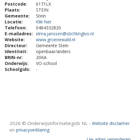
Postcode:
6171LX
Plaats:
STEIN
Gemeente:
Stein
Locatie:
Klik hier
Telefoon:
0464332820
E-mailadres:
elma.janssen@stichtinglvo.nl
Website:
www.groenewald.nl
Directeur:
Gemeente Stein
Identiteit:
openbaar/anders
BRIN-nr:
20KA
Onderwijs:
VO-school
Schoolgids:
-
2026 © Onderwijsinformatiegids NL -
Website disclaimer
en
privacyverklaring
Uw adres verwijderen