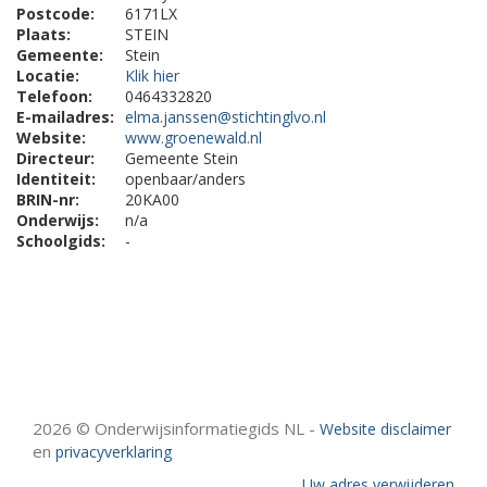
Postcode:
6171LX
Plaats:
STEIN
Gemeente:
Stein
Locatie:
Klik hier
Telefoon:
0464332820
E-mailadres:
elma.janssen@stichtinglvo.nl
Website:
www.groenewald.nl
Directeur:
Gemeente Stein
Identiteit:
openbaar/anders
BRIN-nr:
20KA00
Onderwijs:
n/a
Schoolgids:
-
2026 © Onderwijsinformatiegids NL -
Website disclaimer
en
privacyverklaring
Uw adres verwijderen