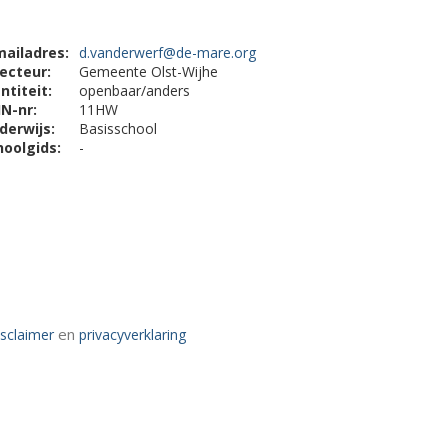
mailadres:
d.vanderwerf@de-mare.org
recteur:
Gemeente Olst-Wijhe
ntiteit:
openbaar/anders
IN-nr:
11HW
derwijs:
Basisschool
hoolgids:
-
en
isclaimer
privacyverklaring