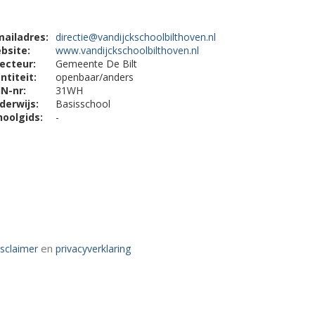
mailadres:
directie@vandijckschoolbilthoven.nl
bsite:
www.vandijckschoolbilthoven.nl
recteur:
Gemeente De Bilt
ntiteit:
openbaar/anders
IN-nr:
31WH
derwijs:
Basisschool
hoolgids:
-
en
isclaimer
privacyverklaring