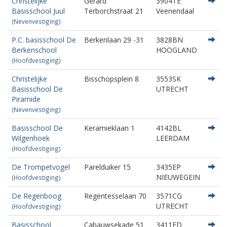
Christelijke
Gerard
3904TE
Basisschool Juul
Terborchstraat 21
Veenendaal
(Nevenvestiging)
P.C. basisschool De
Berkenlaan 29 -31
3828BN
Berkenschool
HOOGLAND
(Hoofdvestiging)
Christelijke
Bisschopsplein 8
3553SK
Basisschool De
UTRECHT
Piramide
(Nevenvestiging)
Basisschool De
Keramieklaan 1
4142BL
Wilgenhoek
LEERDAM
(Hoofdvestiging)
De Trompetvogel
Parelduiker 15
3435EP
NIEUWEGEIN
(Hoofdvestiging)
De Regenboog
Regentesselaan 70
3571CG
UTRECHT
(Hoofdvestiging)
Basisschool
Cabauwsekade 51
3411ED