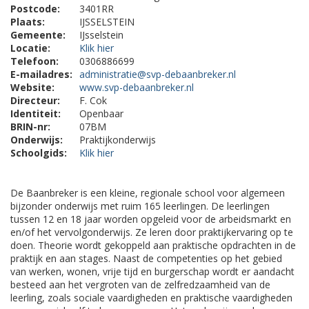
Postcode:
3401RR
Plaats:
IJSSELSTEIN
Gemeente:
IJsselstein
Locatie:
Klik hier
Telefoon:
0306886699
E-mailadres:
administratie@svp-debaanbreker.nl
Website:
www.svp-debaanbreker.nl
Directeur:
F. Cok
Identiteit:
Openbaar
BRIN-nr:
07BM
Onderwijs:
Praktijkonderwijs
Schoolgids:
Klik hier
De Baanbreker is een kleine, regionale school voor algemeen
bijzonder onderwijs met ruim 165 leerlingen. De leerlingen
tussen 12 en 18 jaar worden opgeleid voor de arbeidsmarkt en
en/of het vervolgonderwijs. Ze leren door praktijkervaring op te
doen. Theorie wordt gekoppeld aan praktische opdrachten in de
praktijk en aan stages. Naast de competenties op het gebied
van werken, wonen, vrije tijd en burgerschap wordt er aandacht
besteed aan het vergroten van de zelfredzaamheid van de
leerling, zoals sociale vaardigheden en praktische vaardigheden