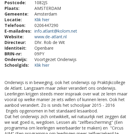
Postcode:
1082JS
Plaats:
AMSTERDAM
Gemeente:
Amsterdam
Locatie:
Klik hier
Telefoon:
0206447290
E-mailadres:
info.atlant@kolom.net
Website:
www.de-atlant.nl
Directeur:
Dhr. Rob de Wit
Identiteit:
Openbare
BRIN-nr:
09PY
Onderwijs:
Voortgezet Onderwijs
Schoolgids:
Klik hier
Onderwijs is in beweging, ook het onderwijs op Praktijkcollege
de Atlant. Langzaam maar zeker verandert ons onderwijs.
Leerlingen krijgen steeds meer inspraak over wat ze leren maar
vooral op welke manier ze iets willen of kunnen leren. Ook het
aanbod verandert. Zo is sinds het schooljaar 2015 - 2016
Engels opgenomen in het standaard lesaanbod.
Dat het onderwijs zich ontwikkelt, wil natuurlijk niet zeggen dat
we wat goed is, wegdoen. Lessen als "zelfbescherming" (Een
programma om leerlingen weerbaarder te maken) en "Circus
AIM" (Een programma om leerlingen meer zelfverzekerd te