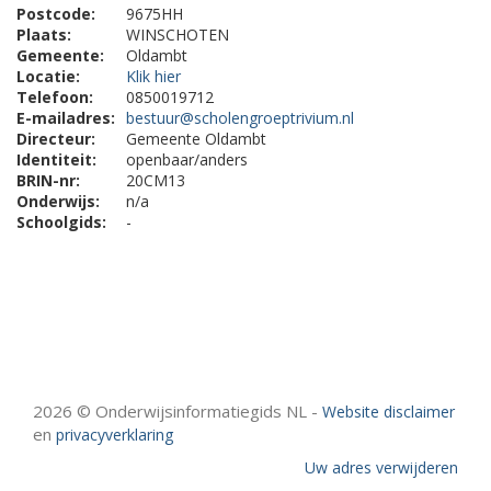
Postcode:
9675HH
Plaats:
WINSCHOTEN
Gemeente:
Oldambt
Locatie:
Klik hier
Telefoon:
0850019712
E-mailadres:
bestuur@scholengroeptrivium.nl
Directeur:
Gemeente Oldambt
Identiteit:
openbaar/anders
BRIN-nr:
20CM13
Onderwijs:
n/a
Schoolgids:
-
2026 © Onderwijsinformatiegids NL -
Website disclaimer
en
privacyverklaring
Uw adres verwijderen