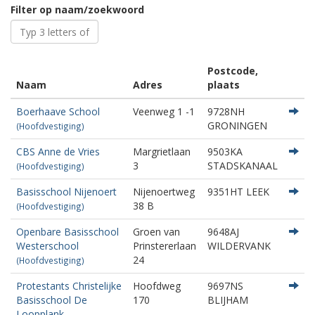
Filter op naam/zoekwoord
Postcode,
Naam
Adres
plaats
Boerhaave School
Veenweg 1 -1
9728NH
GRONINGEN
(Hoofdvestiging)
CBS Anne de Vries
Margrietlaan
9503KA
3
STADSKANAAL
(Hoofdvestiging)
Basisschool Nijenoert
Nijenoertweg
9351HT LEEK
38 B
(Hoofdvestiging)
Openbare Basisschool
Groen van
9648AJ
Westerschool
Prinstererlaan
WILDERVANK
24
(Hoofdvestiging)
Protestants Christelijke
Hoofdweg
9697NS
Basisschool De
170
BLIJHAM
Loopplank