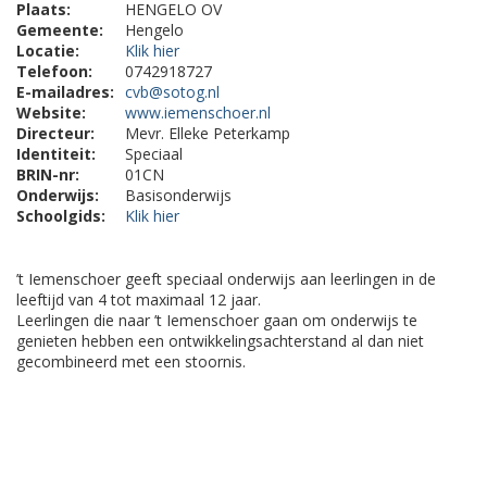
Plaats:
HENGELO OV
Gemeente:
Hengelo
Locatie:
Klik hier
Telefoon:
0742918727
E-mailadres:
cvb@sotog.nl
Website:
www.iemenschoer.nl
Directeur:
Mevr. Elleke Peterkamp
Identiteit:
Speciaal
BRIN-nr:
01CN
Onderwijs:
Basisonderwijs
Schoolgids:
Klik hier
’t Iemenschoer geeft speciaal onderwijs aan leerlingen in de
leeftijd van 4 tot maximaal 12 jaar.
Leerlingen die naar ’t Iemenschoer gaan om onderwijs te
genieten hebben een ontwikkelingsachterstand al dan niet
gecombineerd met een stoornis.