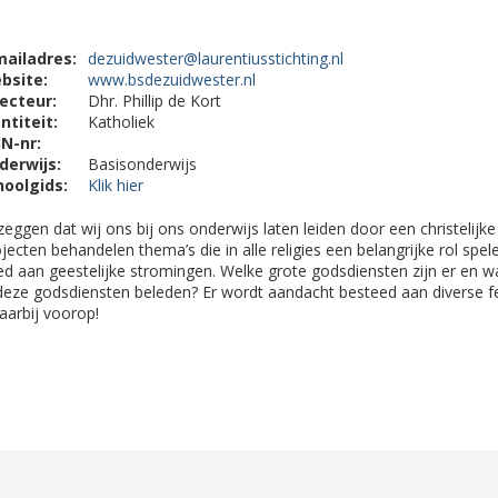
mailadres:
dezuidwester@laurentiusstichting.nl
bsite:
www.bsdezuidwester.nl
recteur:
Dhr. Phillip de Kort
ntiteit:
Katholiek
IN-nr:
derwijs:
Basisonderwijs
hoolgids:
Klik hier
zeggen dat wij ons bij ons onderwijs laten leiden door een christelijk
ecten behandelen thema’s die in alle religies een belangrijke rol spe
d aan geestelijke stromingen. Welke grote godsdiensten zijn er en w
deze godsdiensten beleden? Er wordt aandacht besteed aan diverse fe
aarbij voorop!