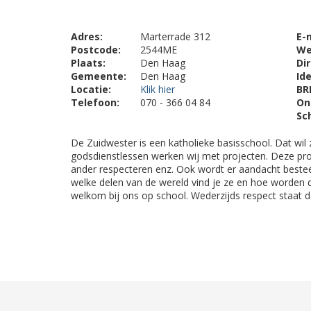
Adres:
Marterrade 312
E-
Postcode:
2544ME
We
Plaats:
Den Haag
Di
Gemeente:
Den Haag
Ide
Locatie:
Klik hier
BR
Telefoon:
070 - 366 04 84
On
Sc
De Zuidwester is een katholieke basisschool. Dat wil 
godsdienstlessen werken wij met projecten. Deze proj
ander respecteren enz. Ook wordt er aandacht bestee
welke delen van de wereld vind je ze en hoe worden 
welkom bij ons op school. Wederzijds respect staat d