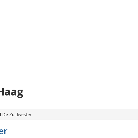
Haag
l De Zuidwester
er