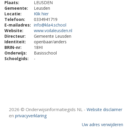
Plaats:
LEUSDEN
Gemeente:
Leusden
Locatie:
Klik hier
Telefoon:
0334941719
E-mailadres:
info@kla4.school
Website:
www.voilaleusden.nl
Directeur:
Gemeente Leusden
Identiteit:
openbaar/anders
BRIN-nr:
18HI
Onderwijs:
Basisschool
Schoolgids:
-
2026 © Onderwijsinformatiegids NL -
Website disclaimer
en
privacyverklaring
Uw adres verwijderen