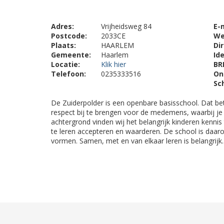
Adres:
Vrijheidsweg 84
E-
Postcode:
2033CE
We
Plaats:
HAARLEM
Di
Gemeente:
Haarlem
Ide
Locatie:
Klik hier
BR
Telefoon:
0235333516
On
Sc
De Zuiderpolder is een openbare basisschool. Dat bete
respect bij te brengen voor de medemens, waarbij je 
achtergrond vinden wij het belangrijk kinderen kenni
te leren accepteren en waarderen. De school is daar
vormen. Samen, met en van elkaar leren is belangrijk.