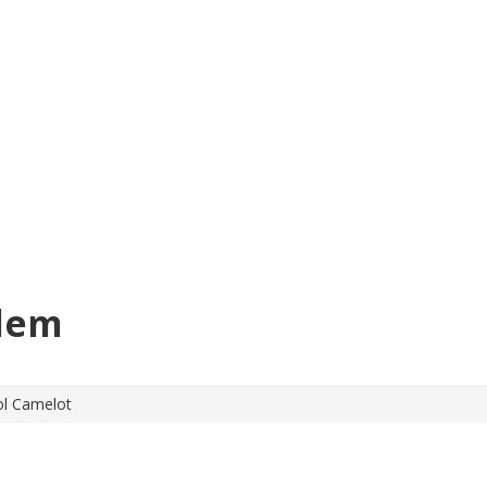
rlem
ol Camelot