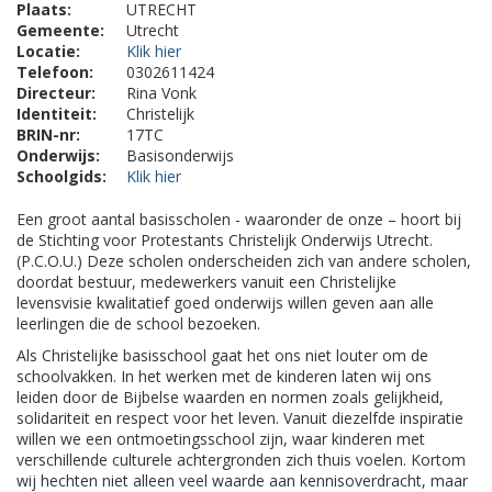
Plaats:
UTRECHT
Gemeente:
Utrecht
Locatie:
Klik hier
Telefoon:
0302611424
Directeur:
Rina Vonk
Identiteit:
Christelijk
BRIN-nr:
17TC
Onderwijs:
Basisonderwijs
Schoolgids:
Klik hier
Een groot aantal basisscholen - waaronder de onze – hoort bij
de Stichting voor Protestants Christelijk Onderwijs Utrecht.
(P.C.O.U.) Deze scholen onderscheiden zich van andere scholen,
doordat bestuur, medewerkers vanuit een Christelijke
levensvisie kwalitatief goed onderwijs willen geven aan alle
leerlingen die de school bezoeken.
Als Christelijke basisschool gaat het ons niet louter om de
schoolvakken. In het werken met de kinderen laten wij ons
leiden door de Bijbelse waarden en normen zoals gelijkheid,
solidariteit en respect voor het leven. Vanuit diezelfde inspiratie
willen we een ontmoetingsschool zijn, waar kinderen met
verschillende culturele achtergronden zich thuis voelen. Kortom
wij hechten niet alleen veel waarde aan kennisoverdracht, maar